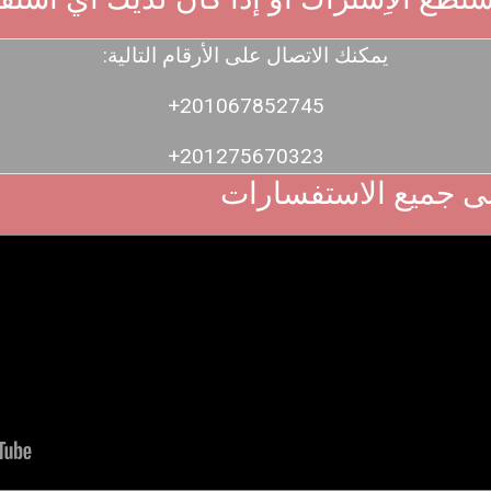
:يمكنك الاتصال على الأرقام التالية
+201067852745
+201275670323
ى جميع الاستفسارات