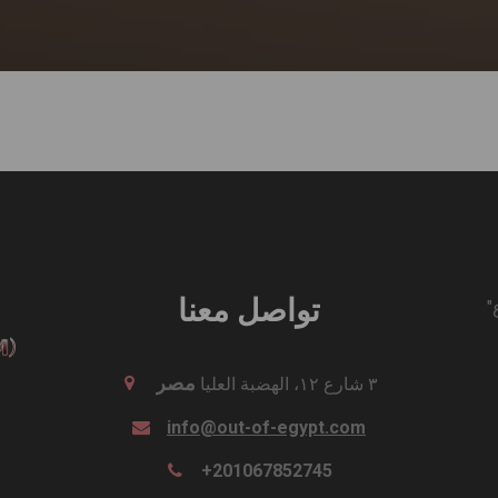
تواصل معنا
"لَيْسَ لِي فِضَّةٌ وَلاَ ذَهَبٌ، وَلكِنِ الَّذِي لِي فَإِيَّاهُ أُعْطِيكَ "اع
مصر
٣ شارع ١٢، الهضبة العليا
info@out-of-egypt.com
+201067852745