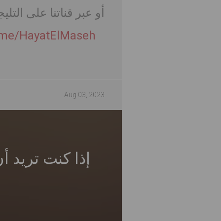
أو عبر قناتنا على التلي
t.me/HayatElMaseh
Aug 03, 2023
إذا كنت تريد أ