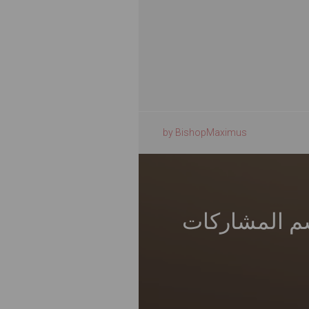
by BishopMaximus
قسم المشاركات