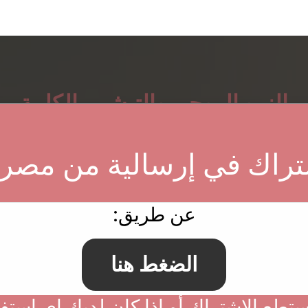
النمو الروحي والتبشير بالكلمة
سيح - من أسئلة المشاهدين
هل الخلاص ونوال النعمة وضمان ا
شتراك في إرسالية من مصر
:عن طريق
الضغط هنا
تستطع الاِشتراك أو إذا كان لديك اي است