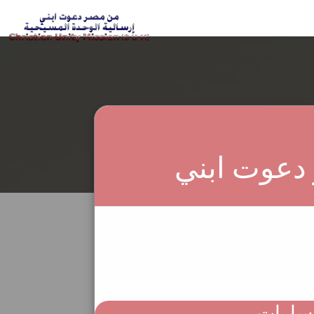
لدخول إلى السماء لحظي؟!
 دعوت ابني
فسارات