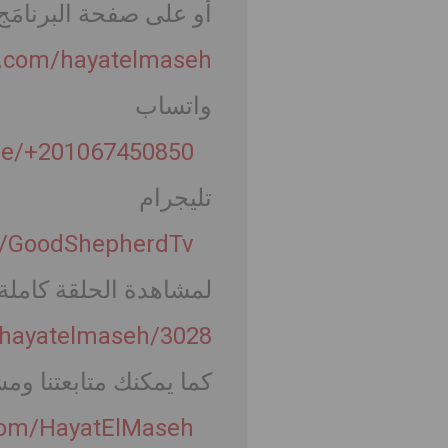
أو على صفحة البرنامَ
k.com/hayatelmaseh
واتساب
me/+201067450850
تليجرام
me/GoodShepherdTv
لمشاهدة الحلقة كاملة 
/hayatelmaseh/3028
كما يمكنك متابعتنا وم
com/HayatElMaseh