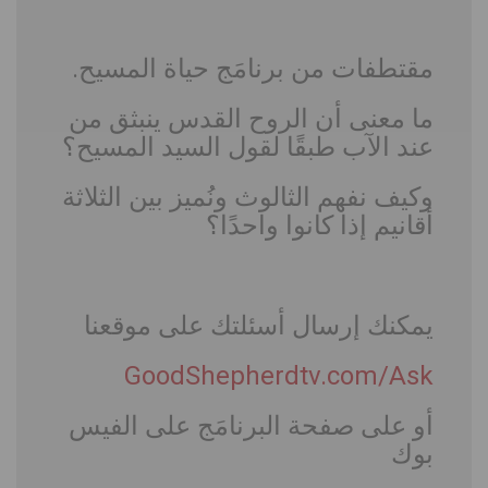
مقتطفات من برنامَج حياة المسيح
.
ما معنى أن الروح القدس ينبثق من
عند الآب طبقًا لقول السيد المسيح؟
وكيف نفهم الثالوث ونُميز بين الثلاثة
أقانيم إذا كانوا واحدًا؟
يمكنك إرسال أسئلتك على موقعنا
GoodShepherdtv.com/Ask
أو على صفحة البرنامَج على الفيس
بوك