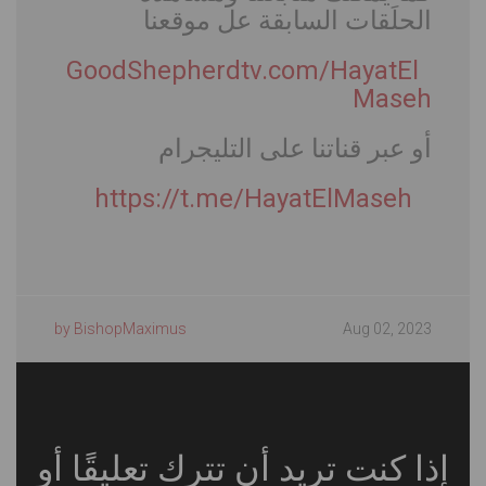
الحلَقات السابقة عل موقعنا
GoodShepherdtv.com/HayatEl
Maseh
أو عبر قناتنا على التليجرام
https://t.me/HayatElMaseh
by BishopMaximus
Aug 02, 2023
إذا كنت تريد أن تترك تعليقًا أو