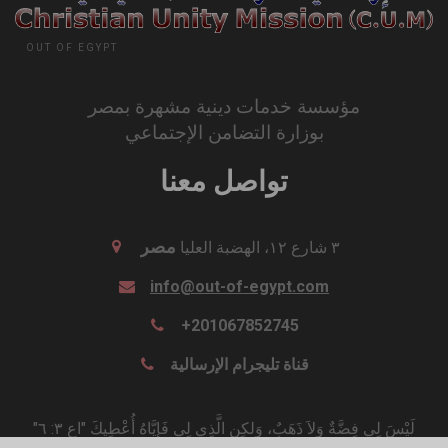
OUT OF EGYPT
مؤسسة خدمات دينية مشهرة بمصر
بوزارة التضامن الإجتماعي
تواصل معنا
مصر
٣ شارع ١٢، الهضبة العليا
info@out-of-egypt.com
+201067852745
قناة تليجرام الإرسالية
"لَيْسَ لِي فِضَّةٌ وَلاَ ذَهَبٌ، وَلكِنِ الَّذِي لِي فَإِيَّاهُ أُعْطِيكَ "اع ٣: ٦