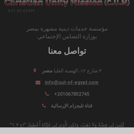
OUT OF EGYPT
مؤسسة خدمات دينية مشهرة بمصر
بوزارة التضامن الإجتماعي
تواصل معنا
مصر
٣ شارع ١٢، الهضبة العليا
info@out-of-egypt.com
+201067852745
قناة تليجرام الإرسالية
"لَيْسَ لِي فِضَّةٌ وَلاَ ذَهَبٌ، وَلكِنِ الَّذِي لِي فَإِيَّاهُ أُعْطِيكَ "اع ٣: ٦