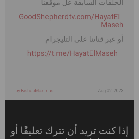
الحلَقات السابقة عل موقعنا
GoodShepherdtv.com/HayatEl
Maseh
أو عبر قناتنا على التليجرام
https://t.me/HayatElMaseh
by BishopMaximus
Aug 02, 2023
إذا كنت تريد أن تترك تعليقًا أو