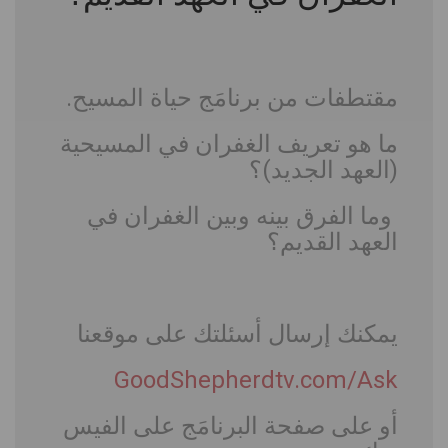
مقتطفات من برنامَج حياة المسيح
.
ما هو تعريف الغفران في المسيحية
(العهد الجديد)؟
وما الفرق بينه وبين الغفران في
العهد القديم؟
يمكنك إرسال أسئلتك على موقعنا
GoodShepherdtv.com/Ask
أو على صفحة البرنامَج على الفيس