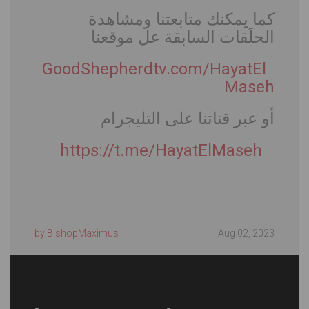
كما يمكنك متابعتنا ومشاهدة
الحلَقات السابقة عل موقعنا
GoodShepherdtv.com/HayatEl
Maseh
أو عبر قناتنا على التليجرام
https://t.me/HayatElMaseh
by BishopMaximus
Aug 02, 2023