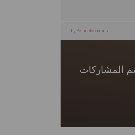
by BishopMaximus
قسم المشاركات