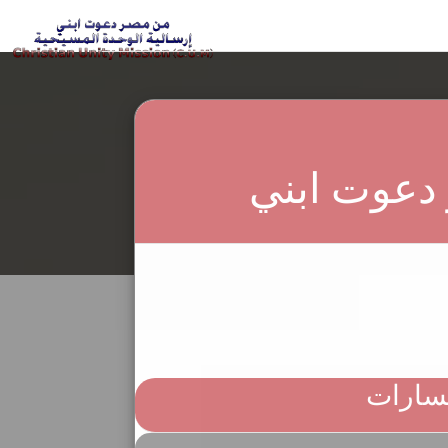
 القدس
 دعوت ابني
فسارات