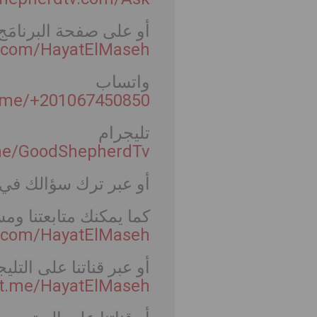
أو على صفحة البرنامَ
k.com/HayatElMaseh
واتساب
a.me/+201067450850
تليجرام
.me/GoodShepherdTv
أو عبر ترك سؤالك في 
كما يمكنك متابعتنا وم
v.com/HayatElMaseh
أو عبر قناتنا على التلي
//t.me/HayatElMaseh