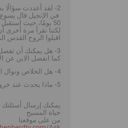
2- لقد أعددت سؤالًا بداية الأسبوع هذا، على وجه التحديد للروح القدس:
في الإنجيل قال يسوع أ
50 يومًا، حيث استقبل التلاميذ الروح القدس كألسنة نار
اقبلوا الروح القدس ا
3- هل يمكنك أن تف
كما انفصل الابن عن ا
4- هل الخلاص ونوال النعمة وضمان الدخول إلى السماء لحظي؟
5- ماذا يحدث عند خروج الروح من جسم الإنسان؟
يمكنك إرسال أسئلتك وس
حياة المسيح
من على موقعنا
Shepherdtv.com/Ask