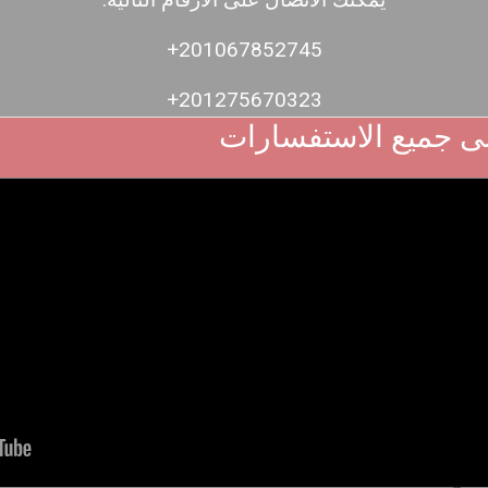
:يمكنك الاتصال على الأرقام التالية
+201067852745
+201275670323
ى جميع الاستفسارات