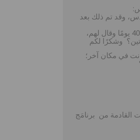
دس، وقد تم ذلك بعد
لكننا نقرأ مرة أخرى أن يسوع قد أعطى الروح القدس قبل رحيله في 40 يومًا وقال لهم،
ين؟ وشكرًا لكم
ت في مكان آخر؛
 القادمة من برنامَج