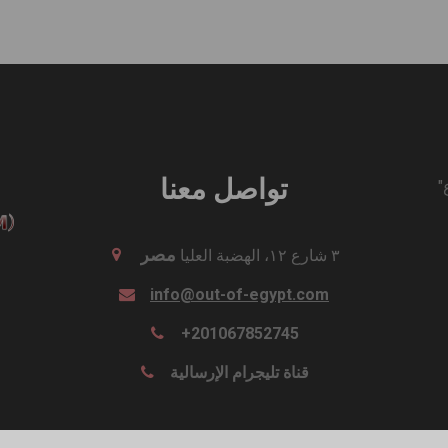
تواصل معنا
"لَيْسَ لِي فِضَّةٌ وَلاَ ذَهَبٌ، وَلكِنِ الَّذِي لِي فَإِيَّاهُ أُعْطِيكَ "اع
مصر
٣ شارع ١٢، الهضبة العليا
info@out-of-egypt.com
+201067852745
قناة تليجرام الإرسالية