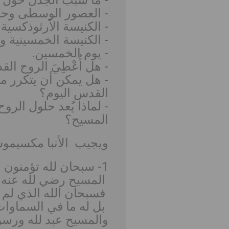
- العصور الوسطى وحرك
- الكنيسة الأرثوذكسية
- الكنيسة الخمسينية و
- يوم الخمسين.
- هل أُعْطِيَ الروح ال
- هل يمكن أن يتكرر م
القدس اليوم؟
- لماذا يُعد حلول ال
المسيح؟
ويجيب الأنبا مكسيمو
1- سبحان لله تؤمنون ببعض الكتاب وتكفرون ببعض؟!
المسيح رضي لله عنه لي
فسبحان الله الذي لم ي
بل له ما في السماوا
والمسيح عبد لله ورسو