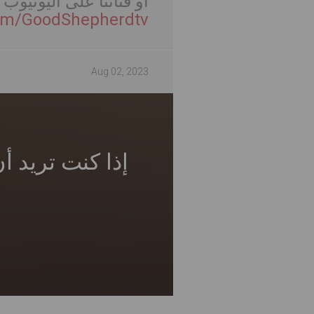
أو قناتنا على اليوتيوب
om/GoodShepherdtv
Aug 02, 2023
إذا كنت تريد أ