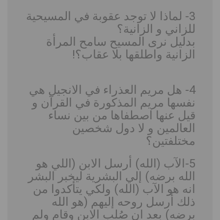
3- لماذا لا توجد عقوبة في المسيحية
للزاني و الزانية؟
بدليل نرى المسيح سامح المرأة
الزانية واطلقها بلا عقاب؟!
4- هل مريم العذراء في الانجيل هي
نفسها مريم المذكورة في القرآن و
قيل عنها اصطفاها من بين نساء
العالمين و لا دول شخصين
مختلفتين؟
5-الآب (الله) أرسل الابن (اللي هو
الله برضه) إلي البشرية ليخبر البشر
انه هو الآب (الله) ولكي يتأكدوا من
ذلك أرسل روحه إليهم (هو الله
برضه) بعد ان صُلب الابن وقام ولم