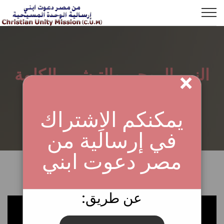
النمو الروحي والتبشير بالكلمة
×
الرئيسية
حياة المسيح
برنامَج حياة المسيح | الروح القدس
يمكنكم الاِشتراك
في إرسالية من
مصر دعوت ابني
:عن طريق