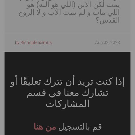
يمت لكن الابن (اللي هو الله) هو
اللي مات و لم يمت الآب و لا الروح
القدس؟
by BishopMaximus
Aug 02, 2023
إذا كنت تريد أن تترك تعليقًا أو
تشارك معنا في قسم
المشاركات
قم بالتسجيل
من هنا