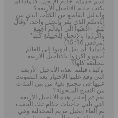
اسم خدمته. خادم الإنجيل. فلماذا لم
يكتب خادم الأناجيل الأربعة؟
والدليل القاطع من الكتاب الذي بين
أياديكم الذي يقر بإنجيل واحد. "وَقَالَ
لَهُمُ: «اذْهَبُوا إِلَى الْعَالَمِ أَجْمَعَ
وَاكْرِزُوا بِالإِنْجِيلِ لِلْخَلِيقَةِ كُلِّهَا"
(مرقس 16: 15)
فلماذا لم يقل اذهبوا إلى العالم
أجمع و اكرزوا بالأناجيل الأربعة
للخليقة كلها؟
وكيف قبلتم هذه الأناجيل الأربعة
التي وقع عليها الاختيار بعد التصويت
عليها في مجمع نقية من بين المئات
من النسخ المنحولة؟
نعم ثم إختيار هذه الأناجيل الأربعة
التي تلبي حاجيات حكام تلك الحقب.
ثم إلغاء إنجيل مريم المجدلية وهي
التي عاشت مع المسيح وعاشرته