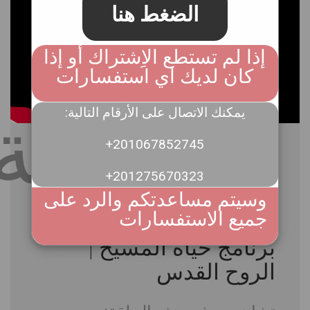
الضغط هنا
إذا لم تستطع الاِشتراك أو إذا
كان لديك اي استفسارات
مشاركة
:يمكنك الاتصال على الأرقام التالية
+201067852745
+201275670323
وسيتم مساعدتكم والرد على
جميع الاستفسارات
برنامَج حياة المسيح |
الروح القدس