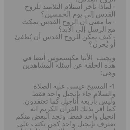
- لماذا تأخر استلام التلاميذ للروح
القدس إلى يوم الخمسين؟
- ما معنى أن الروح القدس يمكث
مع الرسل إلى الأبد؟
- كيف يمكن للروح القدس أن يُطفئَ
أو يُحزن؟
ويجيب الأنبا مكسيموس أيضا في
هذه الحلقة عن أسئلة المشاهدين
وهى:
1- المسيح عيسى عليه الصلاة
والسلام جاء بإنجيل واحد فقط
وليس بأربعة أناجيل كما تعتقدون.
كما أقر بذلك القرآن الكريم انه
إنجيل واحد فقط. ونجد البعض منكم
يعترف بإنجيل واحد كمن يكتب على